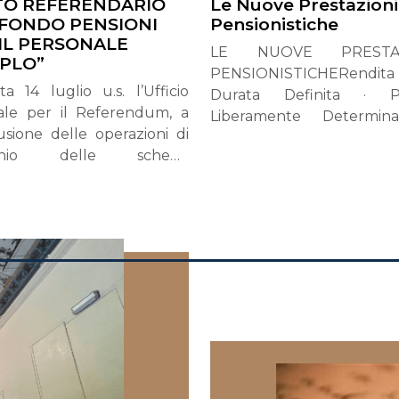
ITO REFERENDARIO
Le Nuove Prestazioni
 FONDO PENSIONI
Pensionistiche
IL PERSONALE
LE NUOVE PRESTAZ
IPLO”
PENSIONISTICHERend
a 14 luglio u.s. l’Ufficio
Durata Definita · Pre
ale per il Referendum, a
Liberamente Determina
usione delle operazioni di
Erogazione Frazion
tinio delle schede
previdenza compleme
rendarie pervenute, ha
cambia passo e intr
cato i dati ed i risultati
strumenti più flessibili, 
vi alle votazioni, di seguito
per adattarsi alle di
icati:aventi diritto al voto:
esigenze degli aderenti. 
• votanti: 2.184• schede
Legge di Bilancio 202
 45• schede bianche: 8• SI:
aggiornata dal cosidde
 NO: 816Alla luce di quanto
Lavoro n. 62/2026, conv
esposto, l’Ufficio Centrale
nella Legge 112/2026)
 il Referendum ha
recenti istruzioni della 
amato che, non essendo
infatti, entrano in scena
o raggiunto il quorum
modalità di accesso