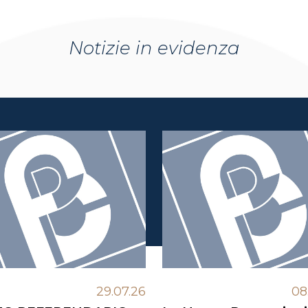
Notizie in evidenza
29.07.26
08