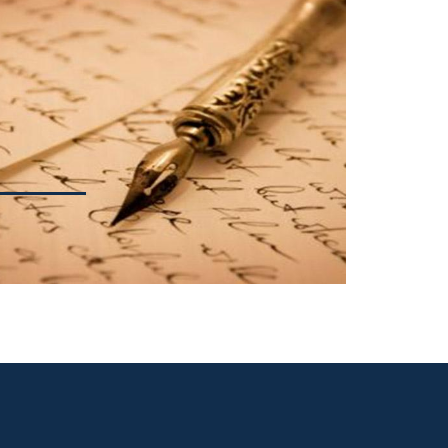
tiche
ionale
luglio
bbiano
ccesso
stiche
gatorio
eriodo
a nel
ionale
a dalla
zione
uzioni
 durata
pitale
azione
to per
anza di