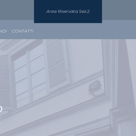
Area Riservata Sez.2
NDI
CONTATTI
o