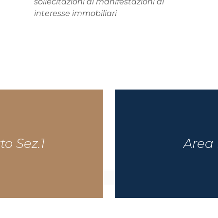
sollecitazioni di manifestazioni di
interesse immobiliari
tto Sez.1
Area 