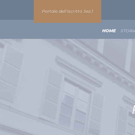
Portale dell'iscritto Sez.1
HOME
STORI