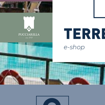
montante p
2007IMPORTANTE: Il 
massimo della presta
erogabile immediata
sotto forma di capitale c
ad essere fissato al 5
terzo montante accumula
netto delle anticipa
e-shop
percepite e non reinte
Resta fermo che nel caso 
la rendita vitalizia derivant
conversione di almeno il 
cento del montante fina
inferiore al 50 per 
dell’assegno social
prestazione può e
interamente eroga
capitale.Le novit
riguardano la Ren