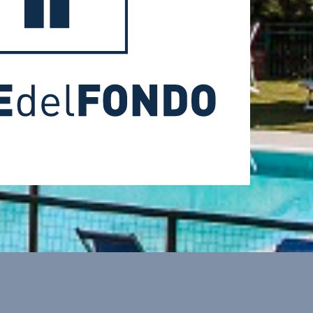
ost
tetto
zione
mente
ontinua
0% del
to, al
zioni
grato.
in cui
e dalla
70 per
le sia
cento
e, la
ssere
ta in
à non
dita