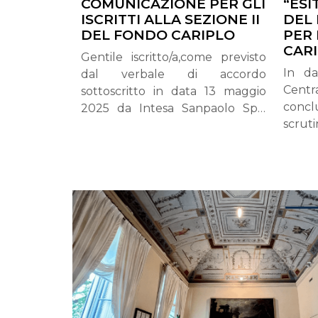
COMUNICAZIONE PER GLI
“ES
ISCRITTI ALLA SEZIONE II
DEL
DEL FONDO CARIPLO
PER 
CAR
Gentile iscritto/a,come previsto
In dat
dal verbale di accordo
Centr
sottoscritto in data 13 maggio
concl
2025 da Intesa Sanpaolo Spa,
scru
anche in qualità di Capogruppo,
refe
e dalle delegazioni Sindacali di
comuni
Intesa Sanpaolo FABI,
relati
FIRST/CISL, FISAC/CGIL UILCA e
specif
UNISIN, anche in qualità di Fonti
5.200
istitutive del Fondo, avente
nulle:
oggetto il trasferimento degli
1.315•
Iscritti del Fondo Pensioni per il
sopra 
Personale Cariplo (di seguito
per
Fondo o Fondo Cariplo) nel
procl
Fondo Pensione del Gruppo
stat
Intesa Sanpaolo (di seguito