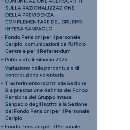
COMUNICAZIONE AGLI ISCRITTI
SULLA RAZIONALIZZAZIONE
DELLA PREVIDENZA
COMPLEMENTARE DEL GRUPPO
INTESA SANPAOLO
Fondo Pensioni per il personale
Cariplo: comunicazioni dall’Ufficio
Centrale per il Referendum
Pubblicato il Bilancio 2025
Variazione della percentuale di
contribuzione volontaria
Trasferimento Iscritti alla Sezione
B a prestazione definita del Fondo
Pensione del Gruppo Intesa
Sanpaolo degli Iscritti alla Sezione I
del Fondo Pensioni per il Personale
Cariplo
Fondo Pensioni per il Personale