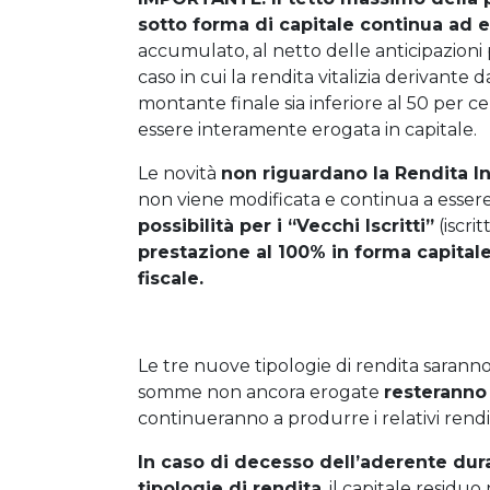
sotto forma di capitale continua ad e
accumulato, al netto delle anticipazioni
caso in cui la rendita vitalizia derivante
montante finale sia inferiore al 50 per c
essere interamente erogata in capitale.
Le novità
non riguardano la Rendita In
non viene modificata e continua a essere 
possibilità per i “Vecchi Iscritti”
(iscri
prestazione al 100% in forma capital
fiscale.
Le tre nuove tipologie di rendita sarann
somme non ancora erogate
resteranno 
continueranno a produrre i relativi rend
In caso di decesso dell’aderente dur
tipologie di rendita
, il capitale residu