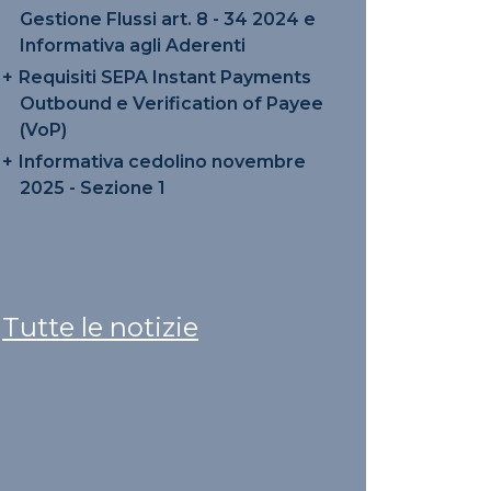
Gestione Flussi art. 8 - 34 2024 e
Informativa agli Aderenti
Requisiti SEPA Instant Payments
Outbound e Verification of Payee
(VoP)
Informativa cedolino novembre
2025 - Sezione 1
Tutte le notizie