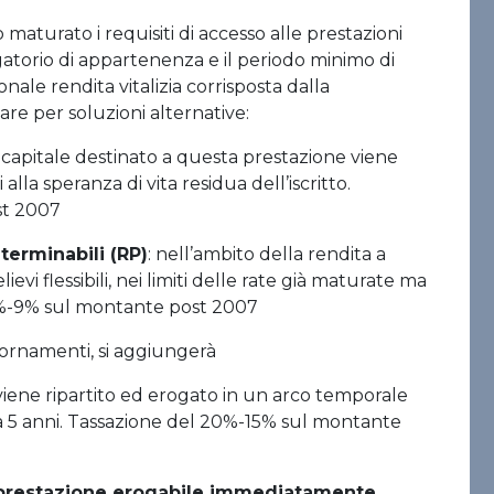
no maturato i requisiti di accesso alle prestazioni
gatorio di appartenenza e il periodo minimo di
ale rendita vitalizia corrisposta dalla
re per soluzioni alternative:
Il capitale destinato a questa prestazione viene
lla speranza di vita residua dell’iscritto.
st 2007
terminabili (RP)
: nell’ambito della rendita a
ievi flessibili, nei limiti delle rate già maturate ma
5%-9% sul montante post 2007
giornamenti, si aggiungerà
e viene ripartito ed erogato in un arco temporale
e a 5 anni. Tassazione del 20%-15% sul montante
 prestazione erogabile immediatamente