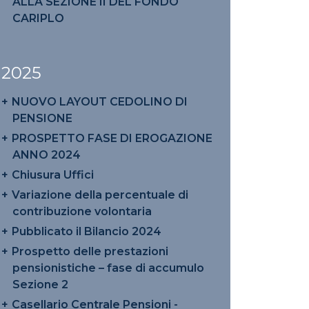
ALLA SEZIONE II DEL FONDO
CARIPLO
2025
NUOVO LAYOUT CEDOLINO DI
PENSIONE
PROSPETTO FASE DI EROGAZIONE
ANNO 2024
Chiusura Uffici
Variazione della percentuale di
contribuzione volontaria
Pubblicato il Bilancio 2024
Prospetto delle prestazioni
pensionistiche – fase di accumulo
Sezione 2
Casellario Centrale Pensioni -