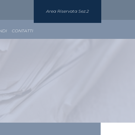
Area Riservata Sez.2
NDI
CONTATTI