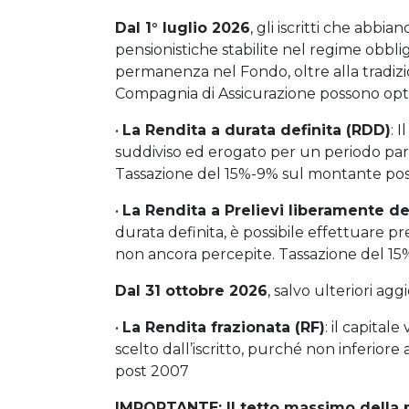
Dal 1° luglio 2026
, gli iscritti che abbia
pensionistiche stabilite nel regime obbli
permanenza nel Fondo, oltre alla tradizion
Compagnia di Assicurazione possono opta
•
La Rendita a durata definita (RDD)
: 
suddiviso ed erogato per un periodo pari a
Tassazione del 15%-9% sul montante po
•
La Rendita a Prelievi liberamente de
durata definita, è possibile effettuare prel
non ancora percepite. Tassazione del 1
Dal 31 ottobre 2026
, salvo ulteriori ag
•
La Rendita frazionata (RF)
: il capital
scelto dall’iscritto, purché non inferior
post 2007
IMPORTANTE: Il tetto massimo della