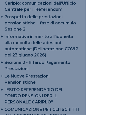
Cariplo: comunicazioni dall'Ufficio
Centrale per il Referendum
Prospetto delle prestazioni
pensionistiche – fase di accumulo
Sezione 2
Informativa in merito all'idoneità
alla raccolta delle adesioni
automatiche (Deliberazione COVIP
del 23 giugno 2026)
Sezione 2 - Ritardo Pagamento
Prestazioni
Le Nuove Prestazioni
Pensionistiche
“ESITO REFERENDARIO DEL
FONDO PENSIONI PER IL
PERSONALE CARIPLO”
COMUNICAZIONE PER GLI ISCRITTI