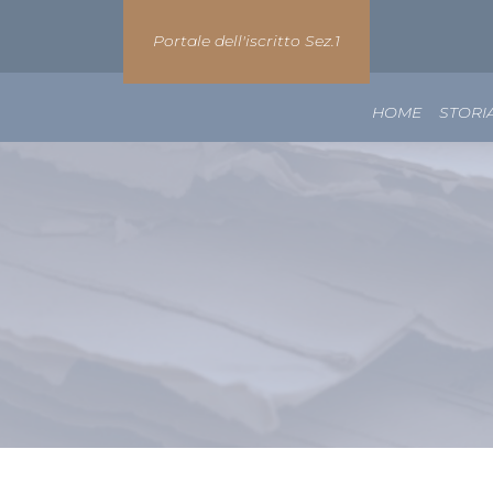
Portale dell'iscritto Sez.1
HOME
STORI