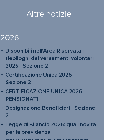
Altre notizie
2026
Disponibili nell’Area Riservata i
riepiloghi dei versamenti volontari
2025 - Sezione 2
Certificazione Unica 2026 -
Sezione 2
CERTIFICAZIONE UNICA 2026
PENSIONATI
Designazione Beneficiari - Sezione
2
Legge di Bilancio 2026: quali novità
per la previdenza