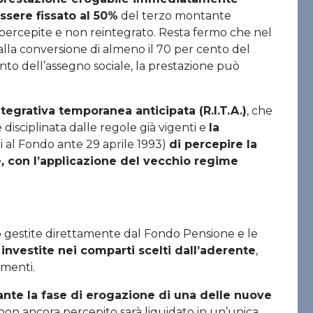
ssere fissato al 50%
del terzo montante
 percepite e non reintegrato. Resta fermo che nel
 dalla conversione di almeno il 70 per cento del
ento dell’assegno sociale, la prestazione può
tegrativa temporanea anticipata (R.I.T.A.)
, che
disciplinata dalle regole già vigenti e
la
tti al Fondo ante 29 aprile 1993)
di percepire la
e, con l’applicazione del vecchio regime
o gestite direttamente dal Fondo Pensione e le
investite nei comparti scelti dall’aderente
,
imenti.
ante la fase di erogazione di una delle nuove
o non ancora percepito sarà liquidato in un’unica