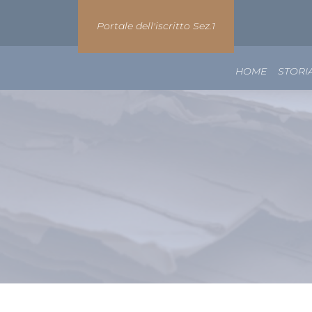
Portale dell'iscritto Sez.1
HOME
STORI