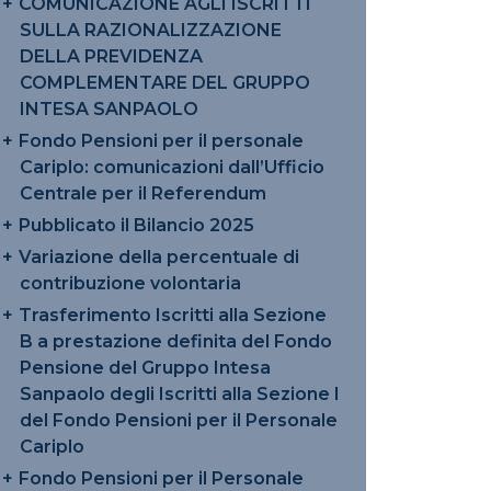
COMUNICAZIONE AGLI ISCRITTI
SULLA RAZIONALIZZAZIONE
DELLA PREVIDENZA
COMPLEMENTARE DEL GRUPPO
INTESA SANPAOLO
Fondo Pensioni per il personale
Cariplo: comunicazioni dall’Ufficio
Centrale per il Referendum
Pubblicato il Bilancio 2025
Variazione della percentuale di
contribuzione volontaria
Trasferimento Iscritti alla Sezione
B a prestazione definita del Fondo
Pensione del Gruppo Intesa
Sanpaolo degli Iscritti alla Sezione I
del Fondo Pensioni per il Personale
Cariplo
Fondo Pensioni per il Personale