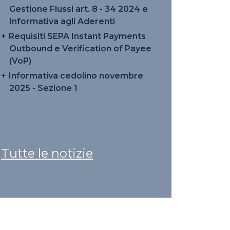
Gestione Flussi art. 8 - 34 2024 e
Informativa agli Aderenti
Requisiti SEPA Instant Payments
Outbound e Verification of Payee
(VoP)
Informativa cedolino novembre
2025 - Sezione 1
Tutte le notizie