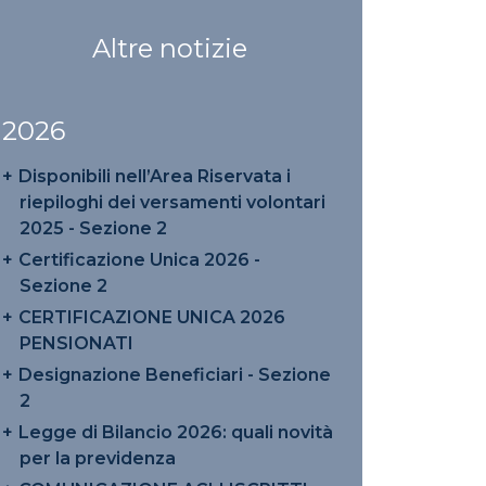
Altre notizie
2026
Disponibili nell’Area Riservata i
riepiloghi dei versamenti volontari
2025 - Sezione 2
Certificazione Unica 2026 -
Sezione 2
CERTIFICAZIONE UNICA 2026
PENSIONATI
Designazione Beneficiari - Sezione
2
Legge di Bilancio 2026: quali novità
per la previdenza