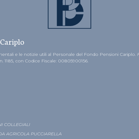
 Cariplo
ntali e le notizie utili al Personale del Fondo Pensioni Cariplo.
 n. 1185, con Codice Fiscale: 00805900156.
I COLLEGIALI
DA AGRICOLA PUCCIARELLA