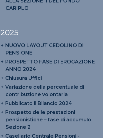
ALLA SEZIONE II DEL FONDO
CARIPLO
2025
NUOVO LAYOUT CEDOLINO DI
PENSIONE
PROSPETTO FASE DI EROGAZIONE
ANNO 2024
Chiusura Uffici
Variazione della percentuale di
contribuzione volontaria
Pubblicato il Bilancio 2024
Prospetto delle prestazioni
pensionistiche – fase di accumulo
Sezione 2
Casellario Centrale Pensioni -