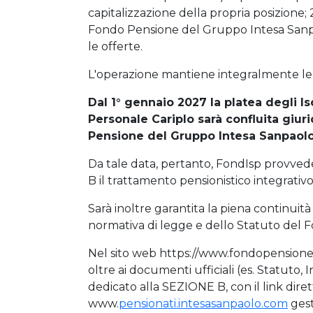
capitalizzazione della propria posizione; 
Fondo Pensione del Gruppo Intesa Sanpa
le offerte.
L'operazione mantiene integralmente le g
Dal 1° gennaio 2027 la platea degli Isc
Personale Cariplo sarà confluita giu
Pensione del Gruppo Intesa Sanpaolo”
Da tale data, pertanto, FondIsp provvede
B il trattamento pensionistico integrativo
Sarà inoltre garantita la piena continuit
normativa di legge e dello Statuto del 
Nel sito web https://www.fondopensioneint
oltre ai documenti ufficiali (es. Statuto
dedicato alla SEZIONE B, con il link d
www.
pensionati.intesasanpaolo.com
gest