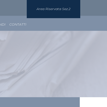
Area Riservata Sez.2
NDI
CONTATTI